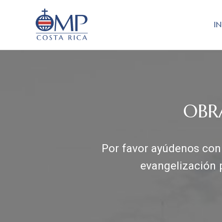
IN
OMP
Obras Misionales Pontificias de Costa Rica
OBR
Por favor ayúdenos con 
evangelización 