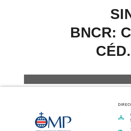
SI
BNCR: C
CÉD.
DIREC