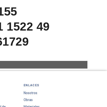
155
 1522 49
61729
ENLACES
Nosotros
Obras
l de
Materiales