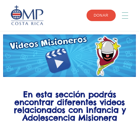
DONAR
INICIO
OMP
Obras Misionales Pontificias de Costa Rica
NOSOTROS
OBRAS
En esta sección podrás
encontrar diferentes videos
relacionados con Infancia y
EVENTOS
Adolescencia Misionera
MÁS INFO